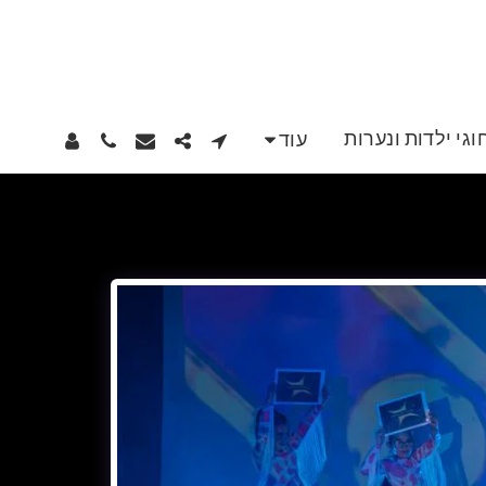
וגי ילדות ונערות
עוד